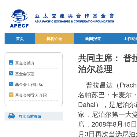
首页
机构介绍
新闻报道
工作动
共同主席： 普拉昌
基金会简介
泊尔总理
基金会宗旨
普拉昌达（Prach
基金会工作目标
名帕苏巴・卡麦尔・达哈
基金会领导人介绍
Dahal），是尼
家，尼泊尔第一大
打印当前页面
席，2008年8月1
月3日再次当选尼