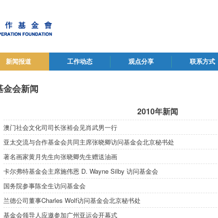
新闻报道
工作动态
观点分享
联系方式
基金会新闻
2010年新闻
澳门社会文化司司长张裕会见肖武男一行
亚太交流与合作基金会共同主席张晓卿访问基金会北京秘书处
著名画家黄月先生向张晓卿先生赠送油画
卡尔弗特基金会主席施伟恩 D. Wayne Silby 访问基金会
国务院参事陈全生访问基金会
兰德公司董事Charles Wolf访问基金会北京秘书处
基金会领导人应邀参加广州亚运会开幕式