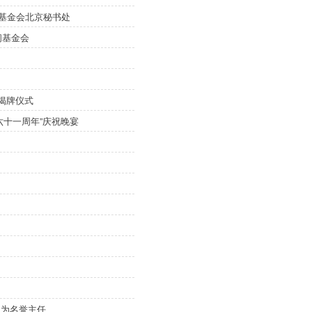
与合作基金会北京秘书处
问基金会
揭牌仪式
十一周年”庆祝晚宴
生为名誉主任