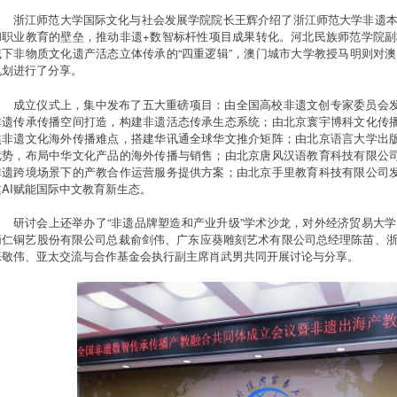
浙江师范大学国际文化与社会发展学院院长王辉介绍了浙江师范大学非遗
和职业教育的壁垒，推动非遗+数智标杆性项目成果转化。河北民族师范学院
域下非物质文化遗产活态立体传承的“四重逻辑”，澳门城市大学教授马明则对
规划进行了分享。
成立仪式上，集中发布了五大重磅项目：由全国高校非遗文创专家委员会发
非遗传承传播空间打造，构建非遗活态传承生态系统；由北京寰宇博科文化传播
焦非遗文化海外传播难点，搭建华讯通全球华文推介矩阵；由北京语言大学出版
优势，布局中华文化产品的海外传播与销售；由北京唐风汉语教育科技有限公司
非遗跨境场景下的产教合作运营服务提供方案；由北京手里教育科技有限公司发
建AI赋能国际中文教育新生态。
研讨会上还举办了“非遗品牌塑造和产业升级”学术沙龙，对外经济贸易大
炳仁铜艺股份有限公司总裁俞剑伟、广东应葵雕刻艺术有限公司总经理陈苗、
张敬伟、亚太交流与合作基金会执行副主席肖武男共同开展讨论与分享。