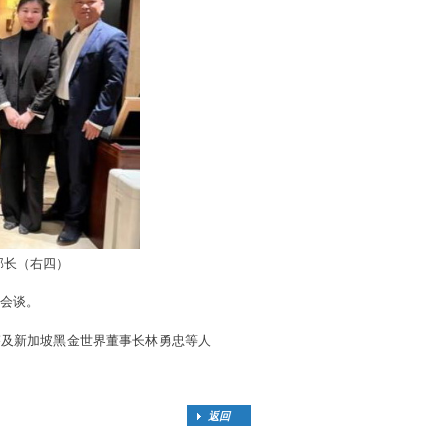
部长（右四）
会谈。
芬及新加坡黑金世界董事长林勇忠等人
返回