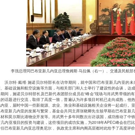
李强总理同巴布亚新几内亚总理詹姆斯·马拉佩（右一）、交通及民航部
沃尔特·戴维·施诺贝尔特部长在访华期间，就中国和巴布亚新几内亚的
植、基础设施和航空设施等方面，与相关部门和人士举行了建设性的会谈，达
会期间，施诺贝尔特部长及巴新代表团部分成员在“峰会”现场与肖武男带领的
趣的话题进行交流，取得了高度一致，普遍认为许多项目时机已走向成熟，他
几内亚，届时中国一些新能源、农业、渔业和基础设施相关企业将一起成行。
巴布亚新几内亚的发展与繁荣，基金会共同主席张晓卿先生较早期在巴布亚新
木材和莫尔斯比港物业开发等。肖武男十多年间数次出访该国，成功推动了中
新几内亚项目的投资与建设，这些项目的成功实施，为2018年APEC峰会在
时任巴布亚新几内亚总理奥尼尔 、执政党主席和内阁高层都对此给予了高度评