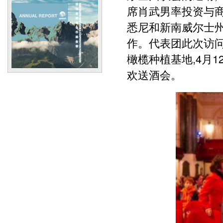
席肖武男率投资与商
悉尼和新南威尔士
作。代表团此次访
橄榄种植基地,4月
欢送酒会。