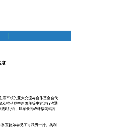
高度
副主席率领的亚太交流与合作基金会代
流及推动尼中新阶段等事宜进行沟通
尼总理奥利语，世界最高峰珠穆朗玛高
萨德·宝德尔会见了肖武男一行。奥利