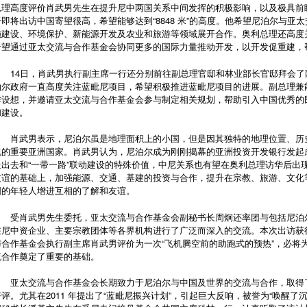
总理高度评价肖武男先生在提升尼中两国关系中间发挥的积极影响，以及极具前
于即将出访中国寄望很高，希望能够达到“8848 米”的高度。他希望尼泊尔与亚
施建设、环境保护、新能源开发及农业和旅游等领域展开合作。奥利总理还高度
希望通过亚太交流与合作基金会协同更多的国际力量推动开发，以开发促重
14日，肖武男执行副主席一行还分别前往副总理官邸和林业部长官邸拜会
泊尔政府一直高度关注蓝毗尼项目，希望积极推进蓝毗尼项目的进展。副总理兼
作设想，并邀请亚太交流与合作基金会参与制定相关规划，帮助引入中国优秀的
和建设。
肖武男表示，尼泊尔虽是地理面积上的小国，但是因其独特的地理位置、历
视的重要亚洲国家。肖武男认为，尼泊尔成为刚刚揭幕的亚洲投资开发银行发起
走出去和“一带一路”联动建设的特殊价值，中尼关系也有望在奥利总理访华后出
友谊的基础上，加强能源、交通、基建的投资与合作，提升在宗教、旅游、文化
国的年轻人增进互相的了解和友谊。
受肖武男先生委托，亚太交流与合作基金会副秘书长周炯还率团与包括尼泊
在尼中资企业、主要宗教团体等各界机构进行了广泛而深入的交流。本次出访获
与合作基金会执行副主席肖武男评价为一次“飞机腾空前的助跑式的预热”，必将
流合作奠定了重要的基础。
亚太交流与合作基金会长期致力于尼泊尔与中国及世界的交流与合作，取得
好评。尤其在2011 年提出了“蓝毗尼振兴计划”，引起巨大反响，被誉为“唤醒了