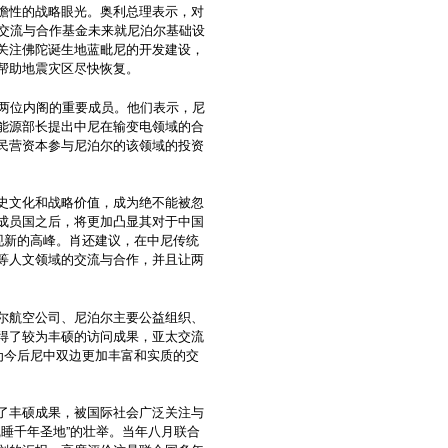
瞻性的战略眼光。奥利总理表示，对
太交流与合作基金未来就尼泊尔基础设
关注佛陀诞生地蓝毗尼的开发建设，
建，帮助地震灾区尽快恢复。
了两位内阁的重要成员。他们表示，尼
能源部长提出中尼在输变电领域的合
民营资本参与尼泊尔的该领域的投资
史文化和战略价值，成为绝不能被忽
成员国之后，将更加凸显其对于中国
现新的高峰。肖还建议，在中尼传统
等人文领域的交流与合作，并且让两
尔航空公司、尼泊尔主要公益组织、
得了较为丰硕的访问成果，亚太交流
为今后尼中双边更加丰富和实质的交
了丰硕成果，被国际社会广泛关注与
沉睡千年圣地”的壮举。当年八月联合