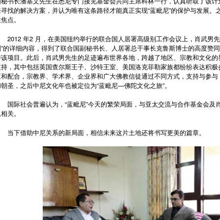
国秘书长潘基文先生在悉尼专门接见基金会共同主席科林一行，认真听取了该计
来寻找的解决方案，并认为唯有这条路径才能真正实现“蓝毗尼”的保护与发展。
注焦点。
2012 年2 月，在美国纽约举行的联合国人居署高级别工作会议上，肖武男
划”的详细内容，得到了联合国副秘书长、人居署总干事长克鲁斯博士的高度赞
持该项目。此后，肖武男先生的足迹遍布世界各地，跨越了地区、宗教和文化的
支持，其中包括英国查尔斯王子、沙特王室、美国洛克菲勒家族都纷纷表达积极
应和配合，宗教界、学术界、企业界和广大佛教信徒通过不同方式，支持与参与
和朝圣，之后中尼文化年也被定位为“蓝毗尼—佛陀文化之旅”。
国际社会普遍认为，“蓝毗尼”今天的繁荣局面，与亚太交流与合作基金会及
息相关。
当下借助中尼关系的新局面，相信未来这片土地还将书写更美的篇章。