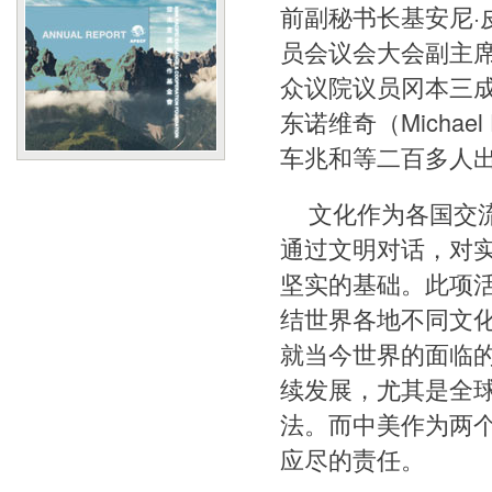
前副秘书长基安尼·皮科
员会议会大会副主席辛杰
众议院议员冈本三成（M
东诺维奇（Michael
车兆和等二百多人
文化作为各国交
通过文明对话，对
坚实的基础。此项
结世界各地不同文
就当今世界的面临
续发展，尤其是全
法。而中美作为两
应尽的责任。