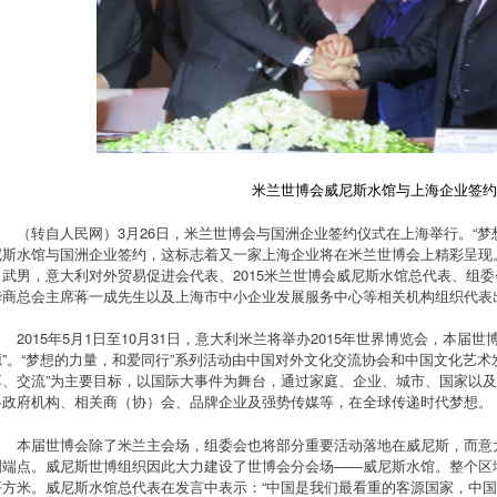
米兰世博会威尼斯水馆与上海企业签约
（转自人民网）3月26日，米兰世博会与国洲企业签约仪式在上海举行。“梦
尼斯水馆与国洲企业签约，这标志着又一家上海企业将在米兰世博会上精彩呈现
肖武男，意大利对外贸易促进会代表、2015米兰世博会威尼斯水馆总代表、组委
华商总会主席蒋一成先生以及上海市中小企业发展服务中心等相关机构组织代表
2015年5月1日至10月31日，意大利米兰将举办2015年世界博览会，本届
源”。“梦想的力量，和爱同行”系列活动由中国对外文化交流协会和中国文化艺术
享、交流”为主要目标，以国际大事件为舞台，通过家庭、企业、城市、国家以
各政府机构、相关商（协）会、品牌企业及强势传媒等，在全球传递时代梦想。
本届世博会除了米兰主会场，组委会也将部分重要活动落地在威尼斯，而意大
洲端点。威尼斯世博组织因此大力建设了世博会分会场——威尼斯水馆。整个区域
平方米。威尼斯水馆总代表在发言中表示：“中国是我们最看重的客源国家，中国作