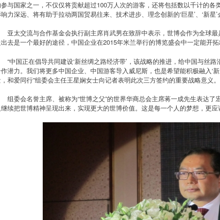
的参与国家之一，不仅仅将贡献超过100万人次的游客，还将包括数以千计的各
影响力深远、将有助于拉动两国贸易往来、技术进步、理念创新的‘巨星’、‘新星’
亚太交流与合作基金会执行副主席肖武男在致辞中表示，世博会作为全球最
走出去是一个最好的途径，中国企业在2015年米兰举行的博览盛会中一定能开
“中国正在倡导共同建设‘新丝绸之路经济带’，该战略的推进，给中国与丝
合作潜力。我们将更多中国企业、中国游客导入威尼斯，也是希望能积极融入‘新丝
量，和爱同行”组委会主任王星娴女士向记者表明此次三方签约的重要战略意义。
组委会名誉主席、被称为“世博之父”的世界华商总会主席蒋一成先生表达了宏
人继续把世博精神呈现出来，实现更大的世博价值。这是每一个人的梦想，更应