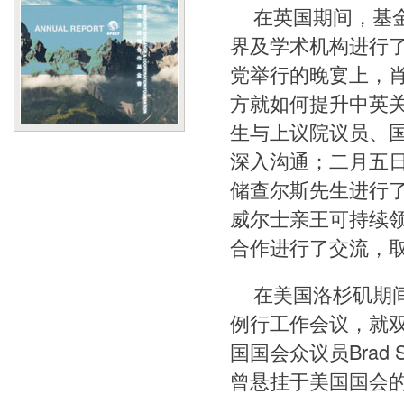
在英国期间，基
界及学术机构进行
党举行的晚宴上，
方就如何提升中英
生与上议院议员、
深入沟通；二月五
储查尔斯先生进行
威尔士亲王可持续
合作进行了交流，
在美国洛杉矶期
例行工作会议，就
国国会众议员Brad
曾悬挂于美国国会