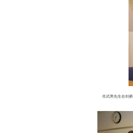
肖武男先生在剑桥